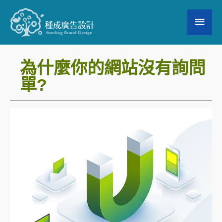
跳
主
至
要
主
要
選
為什麼你的網站沒有詢問
內
單?
單
容