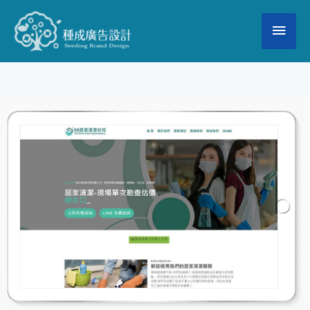
跳
主
至
要
主
要
選
內
單
容