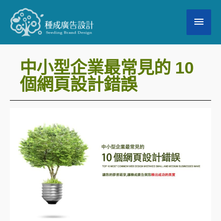
跳
主
至
要
主
要
選
中小型企業最常見的 10
內
個網頁設計錯誤
單
容