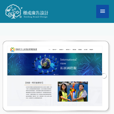
跳
主
至
要
主
要
選
內
單
容